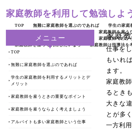
家庭教師を利用して勉強しよ
TOP
無難に家庭教師を選ぶのであれば
学生の家庭
家庭教師を雇うときの重要なポイント
家庭教師を雇う
家庭
メニュー
家庭教師として働くチャンスを探そう
家庭教師でわか
家庭教師を雇って利用したいなら
家庭教師は指導法を
仕事を
TOP
もいれ
無難に家庭教師を選ぶのであれば
ます。
学生の家庭教師を利用するメリットとデ
家庭教
メリット
るとき
家庭教師を雇うときの重要なポイント
大きな
家庭教師を雇うならよく考えましょう
とが多
アルバイトも多い家庭教師という仕事
一方利